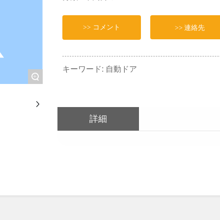
>> 連絡先
>> コメント
キーワード: 自動ドア
+
詳細