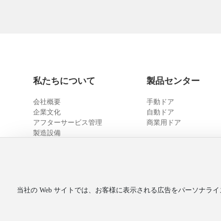
私たちについて
製品センター
会社概要
手動ドア
企業文化
自動ドア
アフターサービス管理
商業用ドア
製造設備
技術チーム
当社の Web サイトでは、お客様に表示される広告をパーソナライ
Copyright ©
寧波奥美特自動ドア制御株式会社
著作権所有
浙ICP备15033147号-1